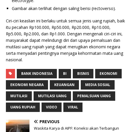
electrotype.
Gambar akan terlihat dengan saling berisi (rectoverso).
Ciri-ciri keaslian ini berlaku untuk semua jenis uang rupiah, baik
itu pecahan Rp100.000, Rp50.000, Rp20.000, Rp10.000,
Rp5.000, Rp2.000, dan Rp1.000. Dengan mengenali ciri-ciri ini,
masyarakat dapat melindungi diri dari upaya pemalsuan dan
mutilasi uang rupiah yang dapat merugikan ekonomi negara
serta menyadari pentingnya menjaga kehormatan mata uang
nasional.
BANK INDONESIA
BI
BISNIS
EKONOMI
EKONOMI NEGARA
KEUANGAN
MEDIA SOSIAL
MUTILASI
MUTILASI UANG
PEMALSUAN UANG
UANG RUPIAH
VIDEO
VIRAL
PREVIOUS
Waskita Karya di AIPF: Koneksi akan Terbangun