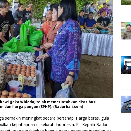
kowi (Joko Widodo) telah memerintahkan distribusi
an dan harga pangan (SPHP). (Radarbali.com)
 semakin meningkat secara bertahap! Harga beras, gula
ulkan keprihatinan di seluruh Indonesia. Plt Kepala Badan
idyasanti mengungkapkan bahwa harga beras terus melonjak,