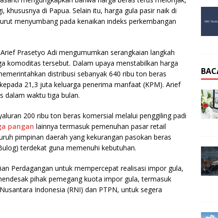
, khususnya di Papua. Selain itu, harga gula pasir naik di
t turut menyumbang pada kenaikan indeks perkembangan
ian Arief Prasetyo Adi mengumumkan serangkaian langkah
tiga komoditas tersebut. Dalam upaya menstabilkan harga
BAC
memerintahkan distribusi sebanyak 640 ribu ton beras
kepada 21,3 juta keluarga penerima manfaat (KPM). Arief
 dalam waktu tiga bulan.
aluran 200 ribu ton beras komersial melalui penggiling padi
rga pangan
lainnya termasuk pemenuhan pasar retail
luruh pimpinan daerah yang kekurangan pasokan beras
Bulog) terdekat guna memenuhi kebutuhan.
ian Perdagangan untuk mempercepat realisasi impor gula,
 mendesak pihak pemegang kuota impor gula, termasuk
 Nusantara Indonesia (RNI) dan PTPN, untuk segera