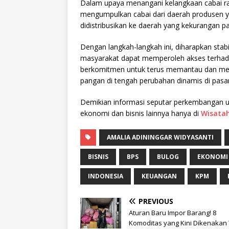
Dalam upaya menangani kelangkaan cabai ra
mengumpulkan cabai dari daerah produsen ya
didistribusikan ke daerah yang kekurangan p
Dengan langkah-langkah ini, diharapkan stabi
masyarakat dapat memperoleh akses terhad
berkomitmen untuk terus memantau dan meng
pangan di tengah perubahan dinamis di pasar
Demikian informasi seputar perkembangan upa
ekonomi dan bisnis lainnya hanya di
Wisata
AMALIA ADININGGAR WIDYASANTI
BISNIS
BPS
BULOG
EKONOMI
INDONESIA
KEUANGAN
KPM
PREVIOUS
Aturan Baru Impor Barang! 8
Komoditas yang Kini Dikenakan 