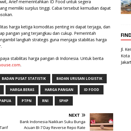
wit, Arief memerintahkan ID Food untuk segera
ng memiliki surplus tinggi. Cabai tersebut kemudian dapat
asokan.
litas harga ketiga komoditas penting ini dapat terjaga, dan
ap pangan yang terjangkau dan cukup. Pemerintah
FIN
ambil langkah strategis guna menjaga stabilitas harga
.
Jl. K
Kota 
ya stabilitas harga pangan di Indonesia. Untuk berita
Jakar
house.com
.
BADAN PUSAT STATISTIK
BADAN URUSAN LOGISTIK
HARGA BERAS
HARGA PANGAN
ID FOOD
PAPUA
PTPN
RNI
SPHP
NEXT
Bank Indonesia Naikkan Suku Bunga
Tarif
Acuan BI-7 Day Reverse Repo Rate