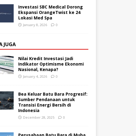
Investasi SBC Medical Dorong
Ekspansi OrangeTwist ke 24
Lokasi Med Spa
January 8, 2026
0
A JUGA
Nilai Kredit Investasi Jadi
Indikator Optimisme Ekonomi
Nasional, Kenapa?
January 4, 2026
0
Bea Keluar Batu Bara Progresif:
Sumber Pendanaan untuk
Transisi Energi Bersih di
Indonesia
December 28, 2025
0
Perusahaan Batu Bara di Muba