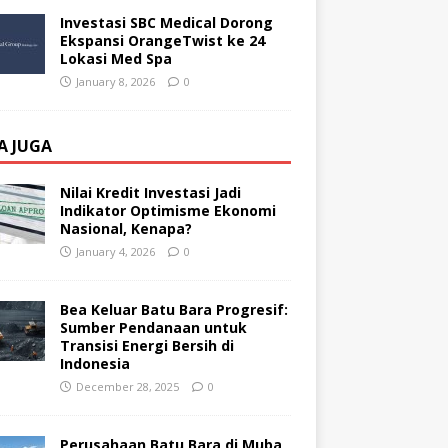
Investasi SBC Medical Dorong
Ekspansi OrangeTwist ke 24
Lokasi Med Spa
January 8, 2026
0
A JUGA
Nilai Kredit Investasi Jadi
Indikator Optimisme Ekonomi
Nasional, Kenapa?
January 4, 2026
0
Bea Keluar Batu Bara Progresif:
Sumber Pendanaan untuk
Transisi Energi Bersih di
Indonesia
December 28, 2025
0
Perusahaan Batu Bara di Muba