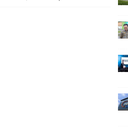
esia. Plt
[…]