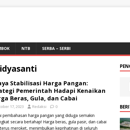
MBOK
NTB
SERBA – SERBI
idyasanti
PEN
ya Stabilisasi Harga Pangan:
ategi Pemerintah Hadapi Kenaikan
ga Beras, Gula, dan Cabai
BER
tober 17, 2023
Redaksi
0
i pembahasan harga pangan yang diduga semakin
gkat secara bertahap! Harga beras, gula pasir, dan cabai
 terus meroket, menimbulkan keprihatinan di seluruh