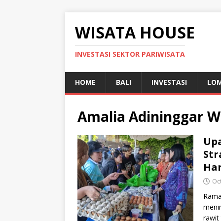
WISATA HOUSE
INVESTASI SEKTOR PARIWISATA
HOME
BALI
INVESTASI
LO
Amalia Adininggar W
Upa
Str
Har
Oc
Rama
menin
rawit