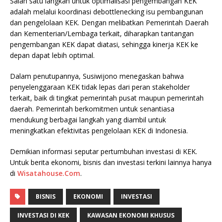
Salah satu langkah untuk optimalisasi pengembangan KEK
adalah melalui koordinasi debottlenecking isu pembangunan
dan pengelolaan KEK. Dengan melibatkan Pemerintah Daerah
dan Kementerian/Lembaga terkait, diharapkan tantangan
pengembangan KEK dapat diatasi, sehingga kinerja KEK ke
depan dapat lebih optimal.
Dalam penutupannya, Susiwijono menegaskan bahwa
penyelenggaraan KEK tidak lepas dari peran stakeholder
terkait, baik di tingkat pemerintah pusat maupun pemerintah
daerah. Pemerintah berkomitmen untuk senantiasa
mendukung berbagai langkah yang diambil untuk
meningkatkan efektivitas pengelolaan KEK di Indonesia.
Demikian informasi seputar pertumbuhan investasi di KEK.
Untuk berita ekonomi, bisnis dan investasi terkini lainnya hanya
di
Wisatahouse.Com
.
BISNIS
EKONOMI
INVESTASI
INVESTASI DI KEK
KAWASAN EKONOMI KHUSUS