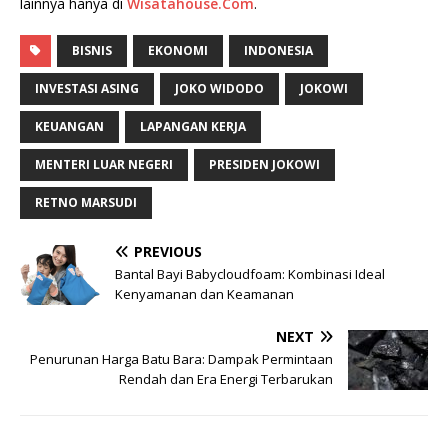
lainnya hanya di
Wisatahouse.Com
.
BISNIS
EKONOMI
INDONESIA
INVESTASI ASING
JOKO WIDODO
JOKOWI
KEUANGAN
LAPANGAN KERJA
MENTERI LUAR NEGERI
PRESIDEN JOKOWI
RETNO MARSUDI
PREVIOUS
Bantal Bayi Babycloudfoam: Kombinasi Ideal
Kenyamanan dan Keamanan
NEXT
Penurunan Harga Batu Bara: Dampak Permintaan
Rendah dan Era Energi Terbarukan