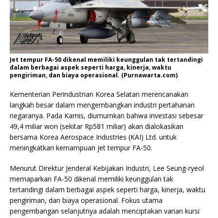
Jet tempur FA-50 dikenal memiliki keunggulan tak tertandingi
dalam berbagai aspek seperti harga, kinerja, waktu
pengiriman, dan biaya operasional. (Purnawarta.com)
Kementerian Perindustrian Korea Selatan merencanakan
langkah besar dalam mengembangkan industri pertahanan
negaranya. Pada Kamis, diumumkan bahwa investasi sebesar
49,4 miliar won (sekitar Rp581 miliar) akan dialokasikan
bersama Korea Aerospace Industries (KAI) Ltd. untuk
meningkatkan kemampuan jet tempur FA-50.
Menurut Direktur Jenderal Kebijakan Industri, Lee Seung-ryeol
memaparkan FA-50 dikenal memiliki keunggulan tak
tertandingi dalam berbagai aspek seperti harga, kinerja, waktu
pengiriman, dan biaya operasional. Fokus utama
pengembangan selanjutnya adalah menciptakan varian kursi