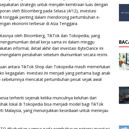
sepakatan strategis untuk menjalin kemitraan luas dengan
oran oleh Bloomberg pada Selasa (4/12), investasi
i tonggak penting dalam mendorong pertumbuhan e-
dengan ekonomi terbesar di Asia Tenggara.
titasnya oleh Bloomberg, TikTok dan Tokopedia, yang
BAC
a mengumumkan detail kerja sama ini dalam minggu
tan informal, detail akhir dari investasi ByteDance ini
 mengalami perubahan sebelum diumumkan secara resmi.
uan antara TikTok Shop dan Tokopedia masih memerlukan
siko kegagalan. Investasi ini menjadi yang pertama bagi anak
 sebelumnya mencatat pertumbuhan pesat sejak awal
ia terhenti sejenak ketika munculnya keluhan dari
pihak lokal di Tokopedia bisa menjadi model bagi TikTok
erti Malaysia, yang menunjukkan kesediaan untuk meninjau
GOTO dikabarkan sampai pada pembahasan potensi investasi