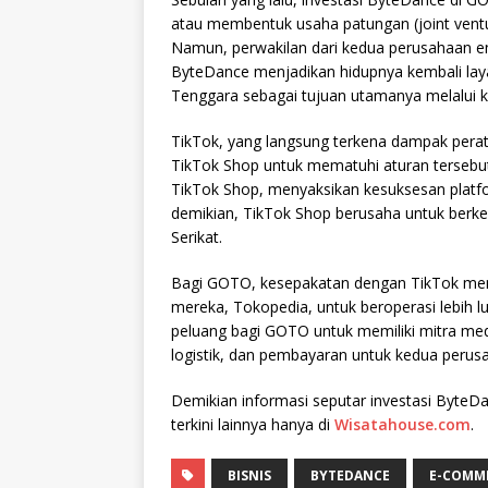
atau membentuk usaha patungan (joint ven
Namun, perwakilan dari kedua perusahaan e
ByteDance menjadikan hidupnya kembali laya
Tenggara sebagai tujuan utamanya melalui ke
TikTok, yang langsung terkena dampak peratu
TikTok Shop untuk mematuhi aturan tersebut
TikTok Shop, menyaksikan kesuksesan platfo
demikian, TikTok Shop berusaha untuk berke
Serikat.
Bagi GOTO, kesepakatan dengan TikTok memb
mereka, Tokopedia, untuk beroperasi lebih 
peluang bagi GOTO untuk memiliki mitra medi
logistik, dan pembayaran untuk kedua perus
Demikian informasi seputar investasi ByteDa
terkini lainnya hanya di
Wisatahouse.com
.
BISNIS
BYTEDANCE
E-COMM