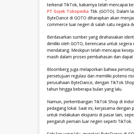
terkenal TikTok, kabarnya telah mencapai ke
PT Gojek Tokopedia
Tbk. (GOTO). Dalam lap
ByteDance di GOTO diharapkan akan menjad
commerce luar negeri di salah satu negara 
Berdasarkan sumber yang dirahasiakan iden
dimiliki oleh GOTO, berencana untuk seger
mendatang. Meskipun telah mencapai kesepaka
masih dalam proses pembahasan dan dapat
Bloomberg juga melaporkan bahwa persetuj
persetujuan regulasi dan memiliki potensi ri
perusahaan ByteDance, dengan TikTok Shop
tahun hingga beberapa bulan yang lalu.
Namun, perkembangan TikTok Shop di Indones
pedagang lokal. Saat ini, kerjasama dengan 
untuk melakukan ekspansi di pasar lain, sep
pengaruh pemain luar negeri seperti TikTok.
Sebulan yang lalu, investasi ByteDance di 