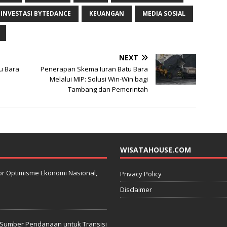
INVESTASI BYTEDANCE
KEUANGAN
MEDIA SOSIAL
NEXT
tu Bara
Penerapan Skema Iuran Batu Bara
Melalui MIP: Solusi Win-Win bagi
Tambang dan Pemerintah
WISATAHOUSE.COM
kator Optimisme Ekonomi Nasional,
Privacy Policy
Disclaimer
: Sumber Pendanaan untuk Transisi