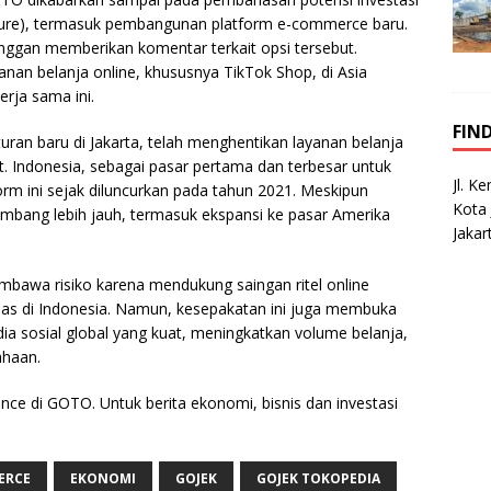
ture), termasuk pembangunan platform e-commerce baru.
nggan memberikan komentar terkait opsi tersebut.
nan belanja online, khususnya TikTok Shop, di Asia
rja sama ini.
FIN
ran baru di Jakarta, telah menghentikan layanan belanja
. Indonesia, sebagai pasar pertama dan terbesar untuk
Jl. K
rm ini sejak diluncurkan pada tahun 2021. Meskipun
Kota 
mbang lebih jauh, termasuk ekspansi ke pasar Amerika
Jakar
awa risiko karena mendukung saingan ritel online
luas di Indonesia. Namun, kesepakatan ini juga membuka
a sosial global yang kuat, meningkatkan volume belanja,
ahaan.
nce di GOTO. Untuk berita ekonomi, bisnis dan investasi
ERCE
EKONOMI
GOJEK
GOJEK TOKOPEDIA