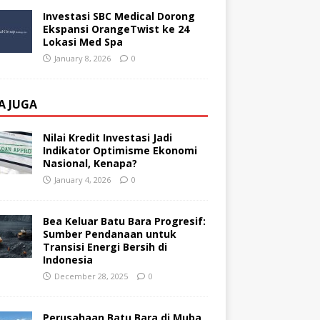
Investasi SBC Medical Dorong
Ekspansi OrangeTwist ke 24
Lokasi Med Spa
January 8, 2026
0
A JUGA
Nilai Kredit Investasi Jadi
Indikator Optimisme Ekonomi
Nasional, Kenapa?
January 4, 2026
0
Bea Keluar Batu Bara Progresif:
Sumber Pendanaan untuk
Transisi Energi Bersih di
Indonesia
December 28, 2025
0
Perusahaan Batu Bara di Muba