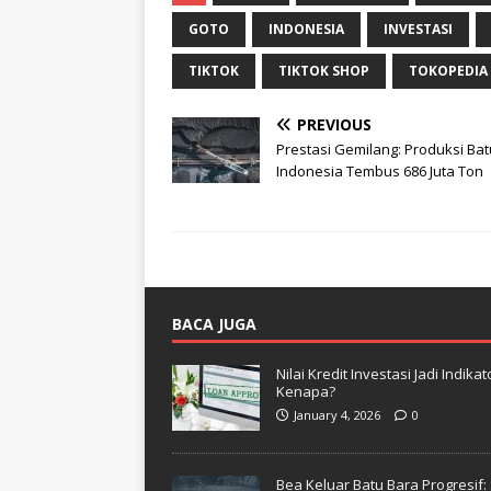
GOTO
INDONESIA
INVESTASI
TIKTOK
TIKTOK SHOP
TOKOPEDIA
PREVIOUS
Prestasi Gemilang: Produksi Ba
Indonesia Tembus 686 Juta Ton
BACA JUGA
Nilai Kredit Investasi Jadi Indi
Kenapa?
January 4, 2026
0
Bea Keluar Batu Bara Progresif