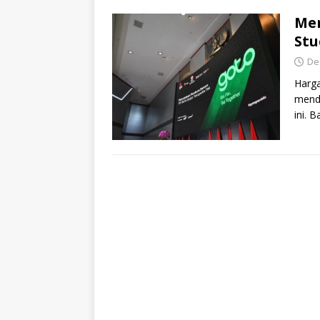
Me
Stu
De
Harg
mend
ini. 