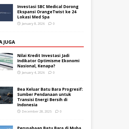
Investasi SBC Medical Dorong
Ekspansi OrangeTwist ke 24
Lokasi Med Spa
January 8, 2026
0
A JUGA
Nilai Kredit Investasi Jadi
Indikator Optimisme Ekonomi
Nasional, Kenapa?
January 4, 2026
0
Bea Keluar Batu Bara Progresif:
Sumber Pendanaan untuk
Transisi Energi Bersih di
Indonesia
December 28, 2025
0
Perusahaan Batu Bara di Muba