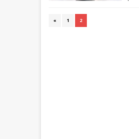
soro
«
1
2