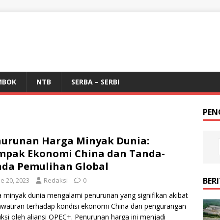
MBOK
NTB
SERBA – SERBI
PEN
urunan Harga Minyak Dunia:
pak Ekonomi China dan Tanda-
da Pemulihan Global
BER
e 20, 2023
Redaksi
0
 minyak dunia mengalami penurunan yang signifikan akibat
watiran terhadap kondisi ekonomi China dan pengurangan
ksi oleh aliansi OPEC+. Penurunan harga ini menjadi