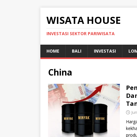
WISATA HOUSE
INVESTASI SEKTOR PARIWISATA
HOME
BALI
INVESTASI
LO
China
Pen
Dam
Tan
Jun
Harga
kekha
produ