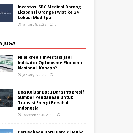
Investasi SBC Medical Dorong
Ekspansi OrangeTwist ke 24
Lokasi Med Spa
January 8, 2026
0
A JUGA
Nilai Kredit Investasi Jadi
Indikator Optimisme Ekonomi
Nasional, Kenapa?
January 4, 2026
0
Bea Keluar Batu Bara Progresif:
Sumber Pendanaan untuk
Transisi Energi Bersih di
Indonesia
December 28, 2025
0
Perusahaan Batu Bara di Muba