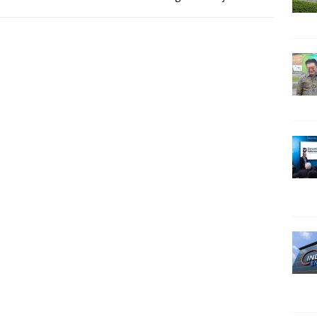
tan para
[…]