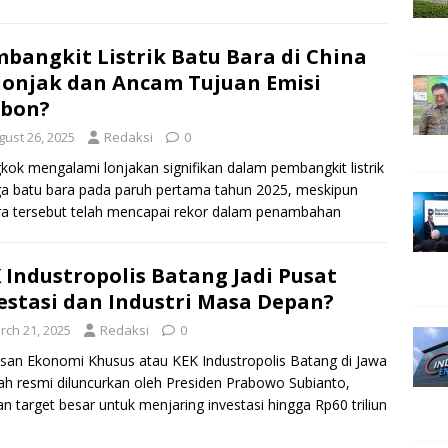
bangkit Listrik Batu Bara di China
onjak dan Ancam Tujuan Emisi
rbon?
gust 26, 2025
Redaksi
0
kok mengalami lonjakan signifikan dalam pembangkit listrik
a batu bara pada paruh pertama tahun 2025, meskipun
a tersebut telah mencapai rekor dalam penambahan
itas energi
[…]
 Industropolis Batang Jadi Pusat
estasi dan Industri Masa Depan?
rch 21, 2025
Redaksi
0
an Ekonomi Khusus atau KEK Industropolis Batang di Jawa
h resmi diluncurkan oleh Presiden Prabowo Subianto,
n target besar untuk menjaring investasi hingga Rp60 triliun