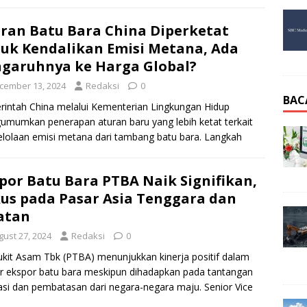
ran Batu Bara China Diperketat
uk Kendalikan Emisi Metana, Ada
garuhnya ke Harga Global?
cember 13, 2024
Redaksi
0
BAC
intah China melalui Kementerian Lingkungan Hidup
mumkan penerapan aturan baru yang lebih ketat terkait
lolaan emisi metana dari tambang batu bara. Langkah
ebut merupakan upaya
[…]
por Batu Bara PTBA Naik Signifikan,
us pada Pasar Asia Tenggara dan
atan
gust 27, 2024
Redaksi
0
kit Asam Tbk (PTBA) menunjukkan kinerja positif dalam
r ekspor batu bara meskipun dihadapkan pada tantangan
asi dan pembatasan dari negara-negara maju. Senior Vice