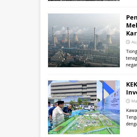
Pem
Mel
Ka
Au
Tiong
tenag
negar
kapas
KEK
Inv
Ma
Kawas
Tenga
denga
[…]