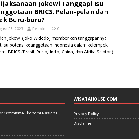
ijaksanaan Jokowi Tanggapi Isu
nggotaan BRICS: Pelan-pelan dan
ak Buru-buru?
gust 25, 2023
Redaksi
0
den Jokowi (Joko Widodo) memberikan tanggapannya
it isu potensi keanggotaan Indonesia dalam kelompok
mi BRICS (Brasil, Rusia, India, China, dan Afrika Selatan).
ataan ini disampaikan
[…]
WISATAHOUSE.COM
kator Optimisme Ekonomi Nasional,
Privacy Policy
Disclaimer