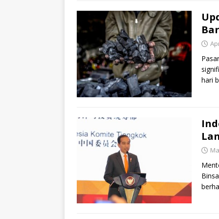
Upd
Bar
Apr
Pasar
signi
hari 
Jerm
Ind
La
Ma
Mente
Bins
berha
diung