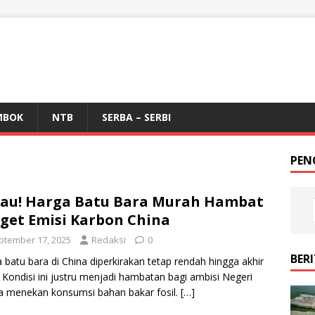
MBOK
NTB
SERBA – SERBI
PEN
au! Harga Batu Bara Murah Hambat
get Emisi Karbon China
ptember 17, 2025
Redaksi
0
BER
 batu bara di China diperkirakan tetap rendah hingga akhir
 Kondisi ini justru menjadi hambatan bagi ambisi Negeri
 menekan konsumsi bahan bakar fosil.
[…]