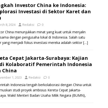
gkah Investor China ke Indonesia:
plorasi Investasi di Sektor Karet dan
n
rch 8, 2024
Redaksi
0
tor China menunjukkan minat yang kuat untuk menjalin
 sama dengan pengusaha lokal di Indonesia. Salah satu
r yang menjadi fokus investasi mereka adalah sektor
[…]
eta Cepat Jakarta-Surabaya: Kajian
di Kolaboratif Pemerintah Indonesia
 China
vember 1, 2023
Redaksi
0
intah Indonesia tengah berkolaborasi dengan China untuk
uskan studi proyek ambisius Kereta Cepat Jakarta-
aya. Wakil Menteri Badan Usaha Milik Negara (BUMN),
ika Wirjoatmodjo menyampaikan bahwa
[…]