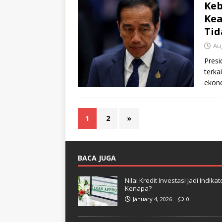
Keb
Kea
Tid
Au
Presi
terka
ekono
Perny
1
2
»
BACA JUGA
Nilai Kredit Investasi Jadi Indi
Kenapa?
January 4, 2026
0