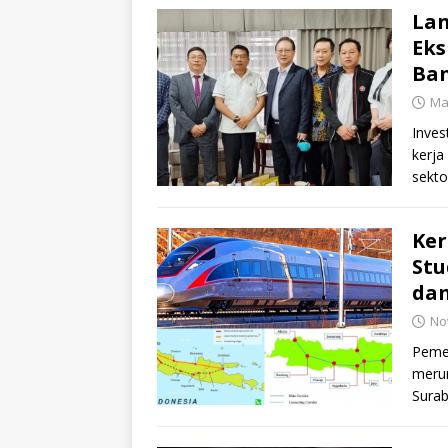
Lan
Eks
Ba
Ma
Inves
kerja
sekto
Ker
Stu
dan
No
Pemer
merum
Surab
Kart