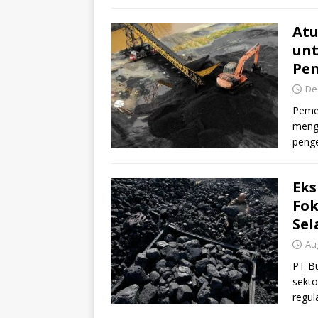
Atu
unt
Pen
De
Pemer
mengu
penge
ters
Eks
Fok
Sel
Au
PT Bu
sekto
regul
[…]