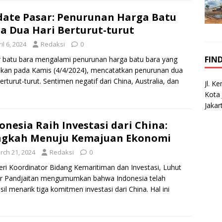
ate Pasar: Penurunan Harga Batu
a Dua Hari Berturut-turut
il 6, 2024
Redaksi
0
FIN
 batu bara mengalami penurunan harga batu bara yang
fikan pada Kamis (4/4/2024), mencatatkan penurunan dua
berturut-turut. Sentimen negatif dari China, Australia, dan
Jl. K
an
[…]
Kota 
Jakar
onesia Raih Investasi dari China:
ngkah Menuju Kemajuan Ekonomi
rch 21, 2024
Redaksi
0
ri Koordinator Bidang Kemaritiman dan Investasi, Luhut
ar Pandjaitan mengumumkan bahwa Indonesia telah
sil menarik tiga komitmen investasi dari China. Hal ini
kapkan setelah kunjungan
[…]