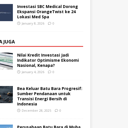
Investasi SBC Medical Dorong
Ekspansi OrangeTwist ke 24
Lokasi Med Spa
January 8, 2026
0
A JUGA
Nilai Kredit Investasi Jadi
Indikator Optimisme Ekonomi
Nasional, Kenapa?
January 4, 2026
0
Bea Keluar Batu Bara Progresif:
Sumber Pendanaan untuk
Transisi Energi Bersih di
Indonesia
December 28, 2025
0
Perusahaan Batu Bara di Muba