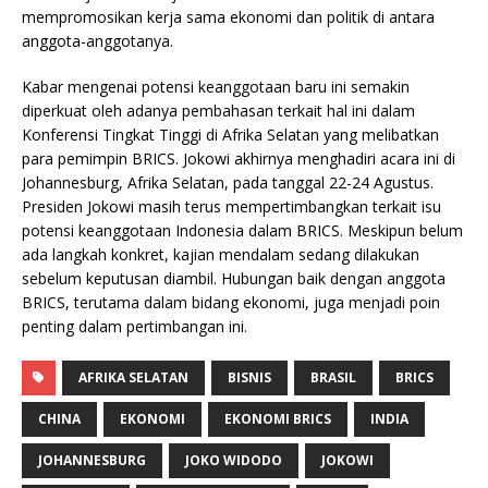
mempromosikan kerja sama ekonomi dan politik di antara
anggota-anggotanya.
Kabar mengenai potensi keanggotaan baru ini semakin
diperkuat oleh adanya pembahasan terkait hal ini dalam
Konferensi Tingkat Tinggi di Afrika Selatan yang melibatkan
para pemimpin BRICS. Jokowi akhirnya menghadiri acara ini di
Johannesburg, Afrika Selatan, pada tanggal 22-24 Agustus.
Presiden Jokowi masih terus mempertimbangkan terkait isu
potensi keanggotaan Indonesia dalam BRICS. Meskipun belum
ada langkah konkret, kajian mendalam sedang dilakukan
sebelum keputusan diambil. Hubungan baik dengan anggota
BRICS, terutama dalam bidang ekonomi, juga menjadi poin
penting dalam pertimbangan ini.
AFRIKA SELATAN
BISNIS
BRASIL
BRICS
CHINA
EKONOMI
EKONOMI BRICS
INDIA
JOHANNESBURG
JOKO WIDODO
JOKOWI