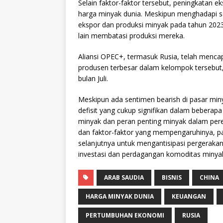
Selain faktor-faktor tersebut, peningkatan 
harga minyak dunia. Meskipun menghadapi san
ekspor dan produksi minyak pada tahun 2023
lain membatasi produksi mereka.
Aliansi OPEC+, termasuk Rusia, telah mencap
produsen terbesar dalam kelompok tersebut,
bulan Juli.
Meskipun ada sentimen bearish di pasar min
defisit yang cukup signifikan dalam bebera
minyak dan peran penting minyak dalam per
dan faktor-faktor yang mempengaruhinya, p
selanjutnya untuk mengantisipasi pergerak
investasi dan perdagangan komoditas minya
ARAB SAUDIA
BISNIS
CHINA
HARGA MINYAK DUNIA
KEUANGAN
PERTUMBUHAN EKONOMI
RUSIA