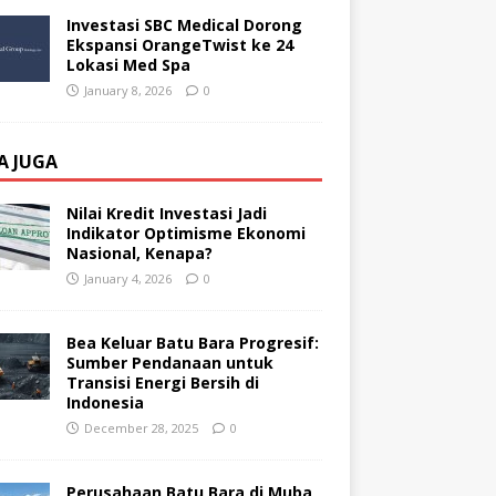
Investasi SBC Medical Dorong
Ekspansi OrangeTwist ke 24
Lokasi Med Spa
January 8, 2026
0
A JUGA
Nilai Kredit Investasi Jadi
Indikator Optimisme Ekonomi
Nasional, Kenapa?
January 4, 2026
0
Bea Keluar Batu Bara Progresif:
Sumber Pendanaan untuk
Transisi Energi Bersih di
Indonesia
December 28, 2025
0
Perusahaan Batu Bara di Muba