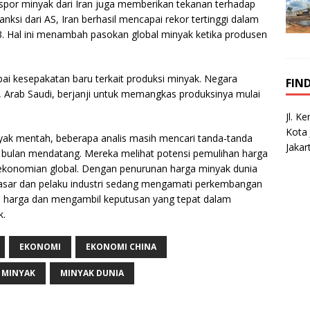
ekspor minyak dari Iran juga memberikan tekanan terhadap
ksi dari AS, Iran berhasil mencapai rekor tertinggi dalam
. Hal ini menambah pasokan global minyak ketika produsen
ai kesepakatan baru terkait produksi minyak. Negara
FIN
 Arab Saudi, berjanji untuk memangkas produksinya mulai
Jl. K
Kota 
yak mentah, beberapa analis masih mencari tanda-tanda
Jakar
pa bulan mendatang. Mereka melihat potensi pemulihan harga
ekonomian global. Dengan penurunan harga minyak dunia
asar dan pelaku industri sedang mengamati perkembangan
an harga dan mengambil keputusan yang tepat dalam
k.
EKONOMI
EKONOMI CHINA
MINYAK
MINYAK DUNIA