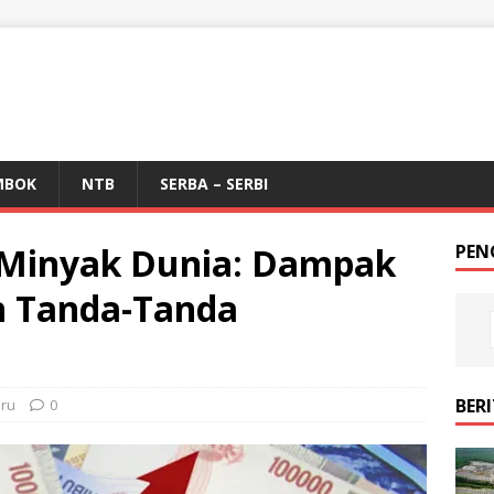
MBOK
NTB
SERBA – SERBI
Minyak Dunia: Dampak
PEN
n Tanda-Tanda
BER
aru
0