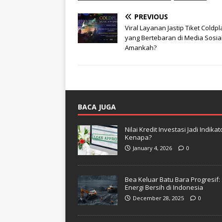
PREVIOUS
Viral Layanan Jastip Tiket Coldpl
yang Bertebaran di Media Sosial
Amankah?
BACA JUGA
Nilai Kredit Investasi Jadi Indi
Kenapa?
January 4, 2026
0
Bea Keluar Batu Bara Progresif
Energi Bersih di Indonesia
December 28, 2025
0