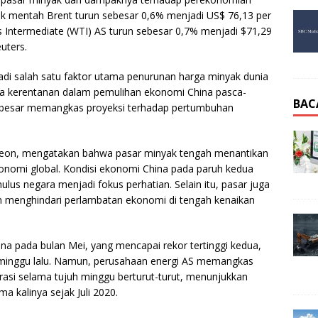
yak mentah Brent turun sebesar 0,6% menjadi US$ 76,13 per
 Intermediate (WTI) AS turun sebesar 0,7% menjadi $71,29
uters.
di salah satu faktor utama penurunan harga minyak dunia
ya kerentanan dalam pemulihan ekonomi China pasca-
BAC
 besar memangkas proyeksi terhadap pertumbuhan
e Leon, mengatakan bahwa pasar minyak tengah menantikan
ekonomi global. Kondisi ekonomi China pada paruh kedua
mulus negara menjadi fokus perhatian. Selain itu, pasar juga
menghindari perlambatan ekonomi di tengah kenaikan
hina pada bulan Mei, yang mencapai rekor tertinggi kedua,
minggu lalu. Namun, perusahaan energi AS memangkas
rasi selama tujuh minggu berturut-turut, menunjukkan
a kalinya sejak Juli 2020.