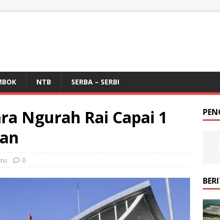
MBOK
NTB
SERBA – SERBI
a Ngurah Rai Capai 1
PEN
lan
aru
0
BER