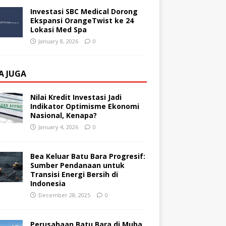
Investasi SBC Medical Dorong
Ekspansi OrangeTwist ke 24
Lokasi Med Spa
January 8, 2026
0
A JUGA
Nilai Kredit Investasi Jadi
Indikator Optimisme Ekonomi
Nasional, Kenapa?
January 4, 2026
0
Bea Keluar Batu Bara Progresif:
Sumber Pendanaan untuk
Transisi Energi Bersih di
Indonesia
December 28, 2025
0
Perusahaan Batu Bara di Muba