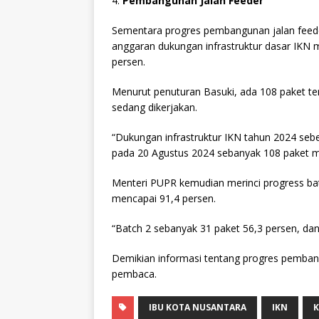
4.
Pembangunan Jalan Feeder
Sementara progres pembangunan jalan feeder 
anggaran dukungan infrastruktur dasar IKN 
persen.
Menurut penuturan Basuki, ada 108 paket te
sedang dikerjakan.
“Dukungan infrastruktur IKN tahun 2024 sebes
pada 20 Agustus 2024 sebanyak 108 paket me
Menteri PUPR kemudian merinci progress ba
mencapai 91,4 persen.
“Batch 2 sebanyak 31 paket 56,3 persen, da
Demikian informasi tentang progres pemba
pembaca.
IBU KOTA NUSANTARA
IKN
K