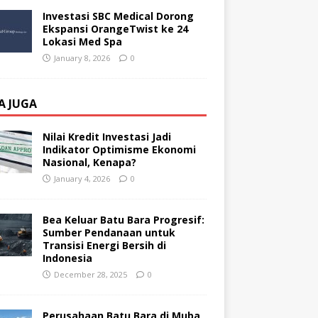
Investasi SBC Medical Dorong
Ekspansi OrangeTwist ke 24
Lokasi Med Spa
January 8, 2026
0
A JUGA
Nilai Kredit Investasi Jadi
Indikator Optimisme Ekonomi
Nasional, Kenapa?
January 4, 2026
0
Bea Keluar Batu Bara Progresif:
Sumber Pendanaan untuk
Transisi Energi Bersih di
Indonesia
December 28, 2025
0
Perusahaan Batu Bara di Muba