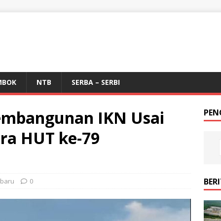
MBOK
NTB
SERBA – SERBI
Pembangunan IKN Usai
PEN
ra HUT ke-79
BER
rbaru
0