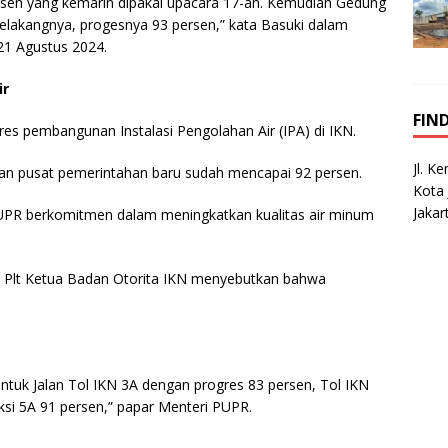
rsen yang kemarin dipakai upacara 17-an. Kemudian Gedung
 belakangnya, progesnya 93 persen,” kata Basuki dalam
21 Agustus 2024.
ir
FIN
s pembangunan Instalasi Pengolahan Air (IPA) di IKN.
Jl. K
an pusat pemerintahan baru sudah mencapai 92 persen.
Kota 
Jakar
UPR berkomitmen dalam meningkatkan kualitas air minum
 Plt Ketua Badan Otorita IKN menyebutkan bahwa
 untuk Jalan Tol IKN 3A dengan progres 83 persen, Tol IKN
ksi 5A 91 persen,” papar Menteri PUPR.