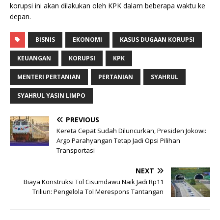
korupsi ini akan dilakukan oleh KPK dalam beberapa waktu ke
depan.
BISNIS
EKONOMI
KASUS DUGAAN KORUPSI
KEUANGAN
KORUPSI
KPK
MENTERI PERTANIAN
PERTANIAN
SYAHRUL
SYAHRUL YASIN LIMPO
PREVIOUS
Kereta Cepat Sudah Diluncurkan, Presiden Jokowi:
Argo Parahyangan Tetap Jadi Opsi Pilihan
Transportasi
NEXT
Biaya Konstruksi Tol Cisumdawu Naik Jadi Rp11
Triliun: Pengelola Tol Merespons Tantangan