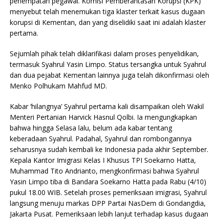
penempatan pegawai. Komisi Pemberantasan Korupsi (KPK)
menyebut telah menemukan tiga klaster terkait kasus dugaan
korupsi di Kementan, dan yang diselidiki saat ini adalah klaster
pertama.
Sejumlah pihak telah diklarifikasi dalam proses penyelidikan,
termasuk Syahrul Yasin Limpo. Status tersangka untuk Syahrul
dan dua pejabat Kementan lainnya juga telah dikonfirmasi oleh
Menko Polhukam Mahfud MD.
Kabar ‘hilangnya’ Syahrul pertama kali disampaikan oleh Wakil
Menteri Pertanian Harvick Hasnul Qolbi. Ia mengungkapkan
bahwa hingga Selasa lalu, belum ada kabar tentang
keberadaan Syahrul. Padahal, Syahrul dan rombongannya
seharusnya sudah kembali ke Indonesia pada akhir September.
Kepala Kantor Imigrasi Kelas I Khusus TPI Soekarno Hatta,
Muhammad Tito Andrianto, mengkonfirmasi bahwa Syahrul
Yasin Limpo tiba di Bandara Soekarno Hatta pada Rabu (4/10)
pukul 18.00 WIB. Setelah proses pemeriksaan imigrasi, Syahrul
langsung menuju markas DPP Partai NasDem di Gondangdia,
Jakarta Pusat. Pemeriksaan lebih lanjut terhadap kasus dugaan