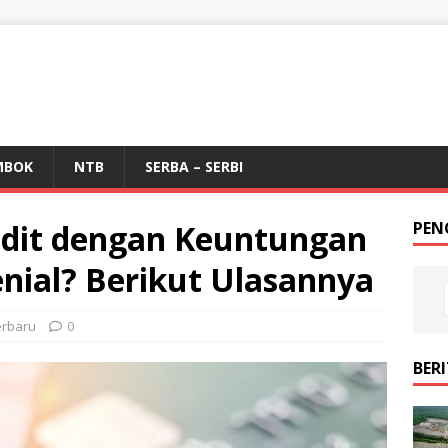
MBOK
NTB
SERBA – SERBI
edit dengan Keuntungan
PEN
enial? Berikut Ulasannya
erbaru
0
BER