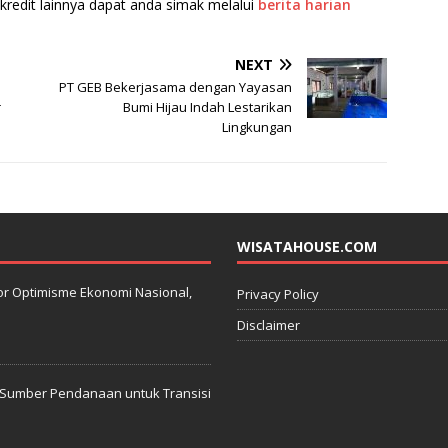
kredit lainnya dapat anda simak melalui
berita harian
NEXT
PT GEB Bekerjasama dengan Yayasan
r
Bumi Hijau Indah Lestarikan
Lingkungan
WISATAHOUSE.COM
kator Optimisme Ekonomi Nasional,
Privacy Policy
Disclaimer
: Sumber Pendanaan untuk Transisi