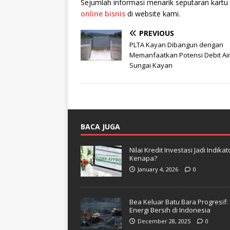
Sejumlah informasi menarik seputaran kartu 
online bisnis
di website kami.
PREVIOUS
PLTA Kayan Dibangun dengan
Memanfaatkan Potensi Debit Ai
Sungai Kayan
BACA JUGA
Nilai Kredit Investasi Jadi Indi
Kenapa?
January 4, 2026
0
Bea Keluar Batu Bara Progresif
Energi Bersih di Indonesia
December 28, 2025
0