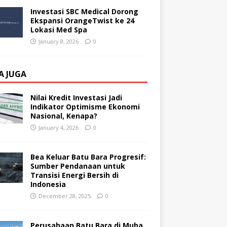
Investasi SBC Medical Dorong
Ekspansi OrangeTwist ke 24
Lokasi Med Spa
January 8, 2026
0
A JUGA
Nilai Kredit Investasi Jadi
Indikator Optimisme Ekonomi
Nasional, Kenapa?
January 4, 2026
0
Bea Keluar Batu Bara Progresif:
Sumber Pendanaan untuk
Transisi Energi Bersih di
Indonesia
December 28, 2025
0
Perusahaan Batu Bara di Muba