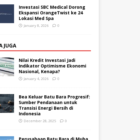
Investasi SBC Medical Dorong
Ekspansi OrangeTwist ke 24
Lokasi Med Spa
January 8, 2026
0
A JUGA
Nilai Kredit Investasi Jadi
Indikator Optimisme Ekonomi
Nasional, Kenapa?
January 4, 2026
0
Bea Keluar Batu Bara Progresif:
Sumber Pendanaan untuk
Transisi Energi Bersih di
Indonesia
December 28, 2025
0
Perusahaan Batu Bara di Muba