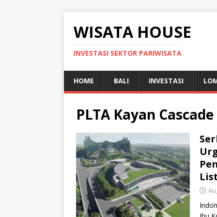
WISATA HOUSE
INVESTASI SEKTOR PARIWISATA
HOME
BALI
INVESTASI
LO
PLTA Kayan Cascade
Ser
Urg
Pem
Lis
Au
Indo
Ibu K