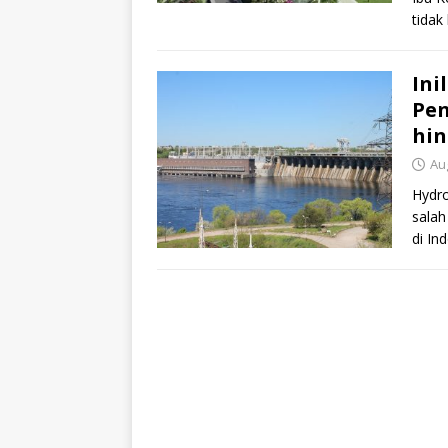
tidak
tetap
Ini
Pen
hin
Au
Hydro
salah
di In