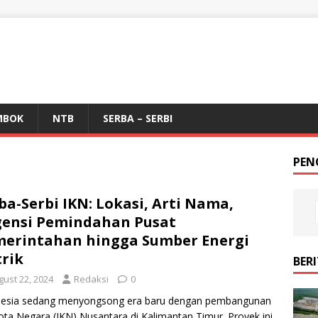
MBOK
NTB
SERBA – SERBI
PEN
ba-Serbi IKN: Lokasi, Arti Nama,
ensi Pemindahan Pusat
erintahan hingga Sumber Energi
trik
BER
gust 22, 2024
Redaksi
0
nesia sedang menyongsong era baru dengan pembangunan
ota Negara (IKN) Nusantara di Kalimantan Timur. Proyek ini