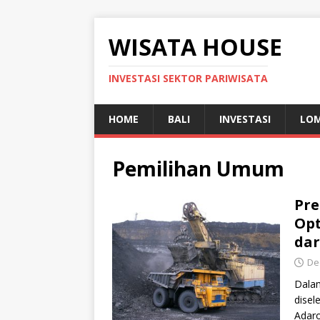
WISATA HOUSE
INVESTASI SEKTOR PARIWISATA
HOME
BALI
INVESTASI
LO
Pemilihan Umum
Pre
Opt
dar
De
Dala
disel
Adaro