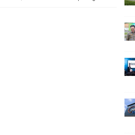
enai dampaknya terhadap bisnis dan
[…]