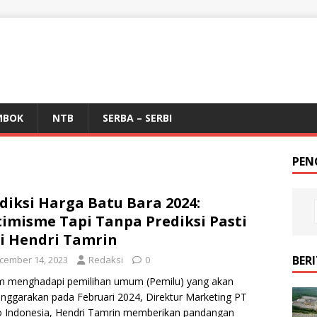
MBOK
NTB
SERBA – SERBI
PEN
diksi Harga Batu Bara 2024:
imisme Tapi Tanpa Prediksi Pasti
i Hendri Tamrin
BER
cember 14, 2023
Redaksi
0
m menghadapi pemilihan umum (Pemilu) yang akan
enggarakan pada Februari 2024, Direktur Marketing PT
 Indonesia, Hendri Tamrin memberikan pandangan