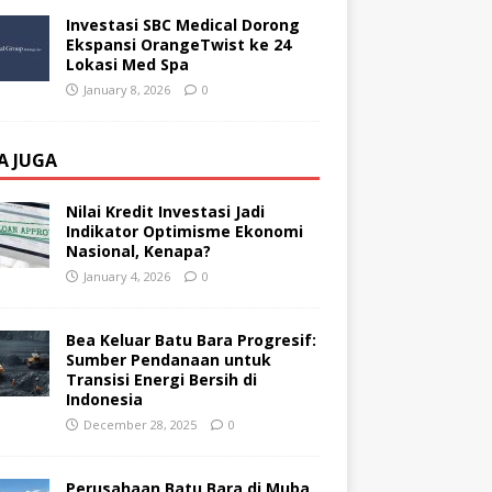
Investasi SBC Medical Dorong
Ekspansi OrangeTwist ke 24
Lokasi Med Spa
January 8, 2026
0
A JUGA
Nilai Kredit Investasi Jadi
Indikator Optimisme Ekonomi
Nasional, Kenapa?
January 4, 2026
0
Bea Keluar Batu Bara Progresif:
Sumber Pendanaan untuk
Transisi Energi Bersih di
Indonesia
December 28, 2025
0
Perusahaan Batu Bara di Muba