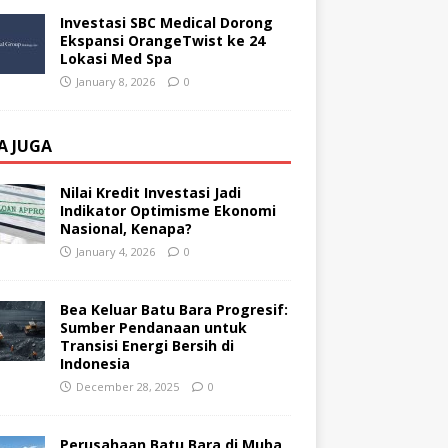
Investasi SBC Medical Dorong
Ekspansi OrangeTwist ke 24
Lokasi Med Spa
January 8, 2026
0
A JUGA
Nilai Kredit Investasi Jadi
Indikator Optimisme Ekonomi
Nasional, Kenapa?
January 4, 2026
0
Bea Keluar Batu Bara Progresif:
Sumber Pendanaan untuk
Transisi Energi Bersih di
Indonesia
December 28, 2025
0
Perusahaan Batu Bara di Muba