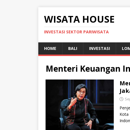
WISATA HOUSE
INVESTASI SEKTOR PARIWISATA
HOME
BALI
INVESTASI
LO
Menteri Keuangan I
Men
Jak
Se
Penje
Kota 
Indon
pemi