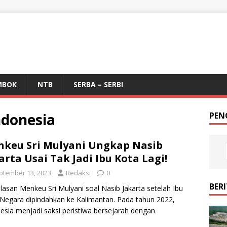
MBOK
NTB
SERBA – SERBI
ndonesia
PEN
keu Sri Mulyani Ungkap Nasib
arta Usai Tak Jadi Ibu Kota Lagi!
ptember 13, 2023
Redaksi
0
BER
lasan Menkeu Sri Mulyani soal Nasib Jakarta setelah Ibu
Negara dipindahkan ke Kalimantan. Pada tahun 2022,
esia menjadi saksi peristiwa bersejarah dengan
ndahan ibu
[…]