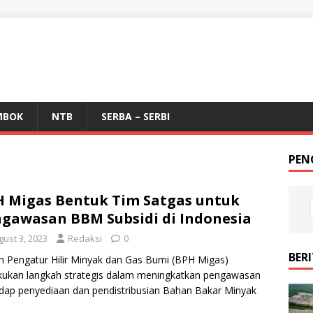
MBOK
NTB
SERBA – SERBI
PEN
 Migas Bentuk Tim Satgas untuk
gawasan BBM Subsidi di Indonesia
gust 3, 2023
Redaksi
0
BER
 Pengatur Hilir Minyak dan Gas Bumi (BPH Migas)
ukan langkah strategis dalam meningkatkan pengawasan
dap penyediaan dan pendistribusian Bahan Bakar Minyak
 BBM bersubsidi
[…]