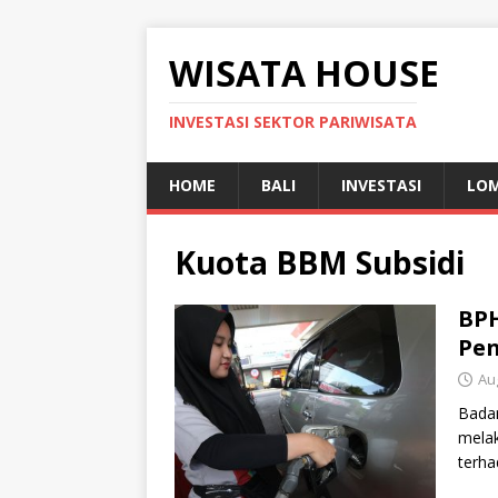
WISATA HOUSE
INVESTASI SEKTOR PARIWISATA
HOME
BALI
INVESTASI
LO
Kuota BBM Subsidi
BPH
Pen
Au
Badan
melak
terha
alias