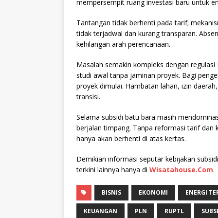
mempersempit ruang investasi baru untuk ene
Tantangan tidak berhenti pada tarif; mekani
tidak terjadwal dan kurang transparan. Ab
kehilangan arah perencanaan.
Masalah semakin kompleks dengan regulasi 
studi awal tanpa jaminan proyek. Bagi penge
proyek dimulai. Hambatan lahan, izin daerah
transisi.
Selama subsidi batu bara masih mendominasi 
berjalan timpang. Tanpa reformasi tarif dan
hanya akan berhenti di atas kertas.
Demikian informasi seputar kebijakan subsidi
terkini lainnya hanya di
Wisatahouse.Com
.
BISNIS
EKONOMI
ENERGI T
KEUANGAN
PLN
RUPTL
SUBS