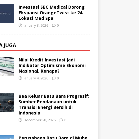
Investasi SBC Medical Dorong
Ekspansi OrangeTwist ke 24
Lokasi Med Spa
January 8, 2026
0
A JUGA
Nilai Kredit Investasi Jadi
Indikator Optimisme Ekonomi
Nasional, Kenapa?
January 4, 2026
0
Bea Keluar Batu Bara Progresif:
Sumber Pendanaan untuk
Transisi Energi Bersih di
Indonesia
December 28, 2025
0
Perusahaan Batu Bara di Muba