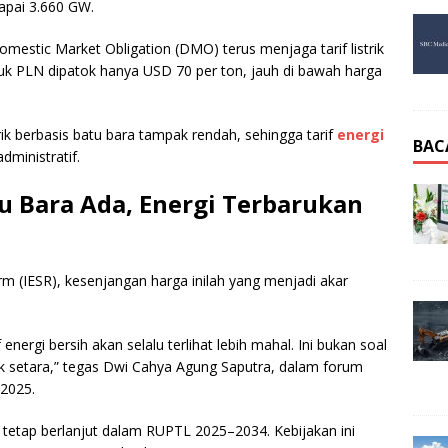
apai 3.660 GW.
 Domestic Market Obligation (DMO) terus menjaga tarif listrik
tuk PLN dipatok hanya USD 70 per ton, jauh di bawah harga
k berbasis batu bara tampak rendah, sehingga tarif
energi
BAC
administratif.
tu Bara Ada, Energi Terbarukan
orm (IESR), kesenjangan harga inilah yang menjadi akar
f energi bersih akan selalu terlihat lebih mahal. Ini bukan soal
ak setara,” tegas Dwi Cahya Agung Saputra, dalam forum
 2025.
 tetap berlanjut dalam RUPTL 2025–2034. Kebijakan ini