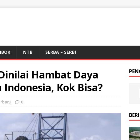
MBOK
NTB
SERBA – SERBI
 Dinilai Hambat Daya
PEN
h Indonesia, Kok Bisa?
erbaru
0
BER