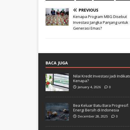
PREVIOUS
Kenapa Program MBG Disebut
Investasi Jangka Panjang untuk
Generasi Emas?
BACA JUGA
Nilai Kredit Investasi Jadi Indi
Kenapa?
January 4, 2026
0
Bea Keluar Batu Bara Progresif
Energi Bersih di Indonesia
December 28, 2025
0