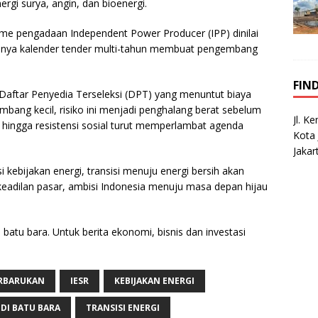
rgi surya, angin, dan bioenergi.
sme pengadaan Independent Power Producer (IPP) dinilai
sennya kalender tender multi-tahun membuat pengembang
FIN
Daftar Penyedia Terseleksi (DPT) yang menuntut biaya
mbang kecil, risiko ini menjadi penghalang berat sebelum
Jl. K
, hingga resistensi sosial turut memperlambat agenda
Kota 
Jakar
kebijakan energi, transisi menuju energi bersih akan
 keadilan pasar, ambisi Indonesia menuju masa depan hijau
 batu bara. Untuk berita ekonomi, bisnis dan investasi
ERBARUKAN
IESR
KEBIJAKAN ENERGI
IDI BATU BARA
TRANSISI ENERGI