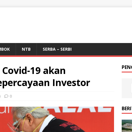
MBOK
NTB
SERBA – SERBI
 Covid-19 akan
PEN
percayaan Investor
i
0
BER