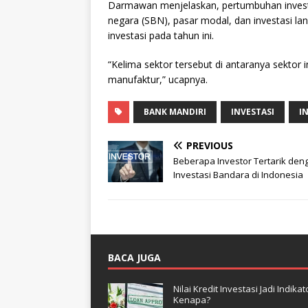
Darmawan menjelaskan, pertumbuhan investa
negara (SBN), pasar modal, dan investasi l
investasi pada tahun ini.
“Kelima sektor tersebut di antaranya sektor 
manufaktur,” ucapnya.
BANK MANDIRI
INVESTASI
I
PREVIOUS
Beberapa Investor Tertarik den
Investasi Bandara di Indonesia
BACA JUGA
Nilai Kredit Investasi Jadi Indi
Kenapa?