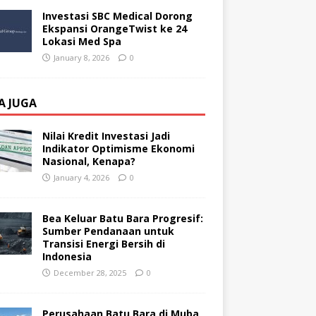
Investasi SBC Medical Dorong
Ekspansi OrangeTwist ke 24
Lokasi Med Spa
January 8, 2026
0
A JUGA
Nilai Kredit Investasi Jadi
Indikator Optimisme Ekonomi
Nasional, Kenapa?
January 4, 2026
0
Bea Keluar Batu Bara Progresif:
Sumber Pendanaan untuk
Transisi Energi Bersih di
Indonesia
December 28, 2025
0
Perusahaan Batu Bara di Muba