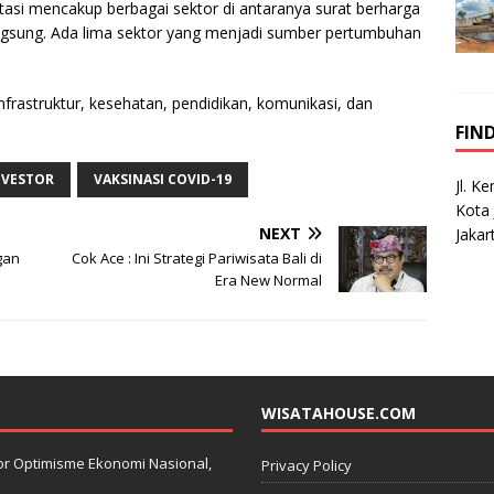
si mencakup berbagai sektor di antaranya surat berharga
angsung. Ada lima sektor yang menjadi sumber pertumbuhan
infrastruktur, kesehatan, pendidikan, komunikasi, dan
FIN
NVESTOR
VAKSINASI COVID-19
Jl. K
Kota 
NEXT
Jakar
gan
Cok Ace : Ini Strategi Pariwisata Bali di
Era New Normal
WISATAHOUSE.COM
kator Optimisme Ekonomi Nasional,
Privacy Policy