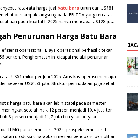
nyebut rata-rata harga jual
batu bara
turun dari US$81
tersebut berdampak langsung pada EBITDA yang tercatat
rusahaan pada kuartal II 2025 hanya mencapai US$28 juta.
engah Penurunan Harga Batu Bara
BAC
fisiensi operasional. Biaya operasional berhasil ditekan
6 per ton. Penghematan ini dicapai melalui penurunan
si.
rcatat US$1 miliar per Juni 2025. Arus kas operasi mencapai
iden sebesar US$153 juta. Struktur permodalan juga sehat
stis harga batu bara akan lebih stabil pada semester II.
n meningkat setelah naik 12 persen menjadi 10,4 juta ton
buh 8 persen menjadi 11,7 juta ton year-on-year.
aba ITMG pada semester I 2025, prospek semester II
eningkatan produksi diharapkan menjadi penopang pemulihan