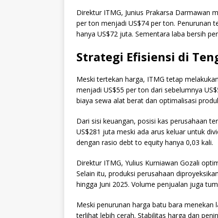
Direktur ITMG, Junius Prakarsa Darmawan me
per ton menjadi US$74 per ton. Penurunan 
hanya US$72 juta. Sementara laba bersih pe
Strategi Efisiensi di T
Meski tertekan harga, ITMG tetap melakukan e
menjadi US$55 per ton dari sebelumnya US$5
biaya sewa alat berat dan optimalisasi produk
Dari sisi keuangan, posisi kas perusahaan te
US$281 juta meski ada arus keluar untuk div
dengan rasio debt to equity hanya 0,03 kali.
Direktur ITMG, Yulius Kurniawan Gozali optimi
Selain itu, produksi perusahaan diproyeksika
hingga Juni 2025. Volume penjualan juga tum
Meski penurunan harga batu bara menekan l
terlihat lebih cerah. Stabilitas harga dan p