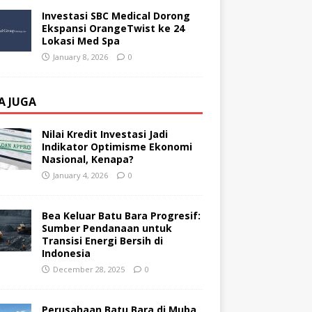
Investasi SBC Medical Dorong
Ekspansi OrangeTwist ke 24
Lokasi Med Spa
January 8, 2026
0
A JUGA
Nilai Kredit Investasi Jadi
Indikator Optimisme Ekonomi
Nasional, Kenapa?
January 4, 2026
0
Bea Keluar Batu Bara Progresif:
Sumber Pendanaan untuk
Transisi Energi Bersih di
Indonesia
December 28, 2025
0
Perusahaan Batu Bara di Muba