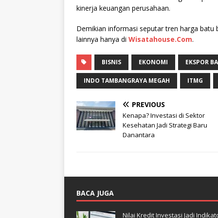
kinerja keuangan perusahaan.
Demikian informasi seputar tren harga batu ba
lainnya hanya di
Wisatahouse.Com
.
BISNIS
EKONOMI
EKSPOR BA
INDO TAMBANGRAYA MEGAH
ITMG
PREVIOUS
Kenapa? Investasi di Sektor
Kesehatan Jadi Strategi Baru
Danantara
BACA JUGA
Nilai Kredit Investasi Jadi Indi