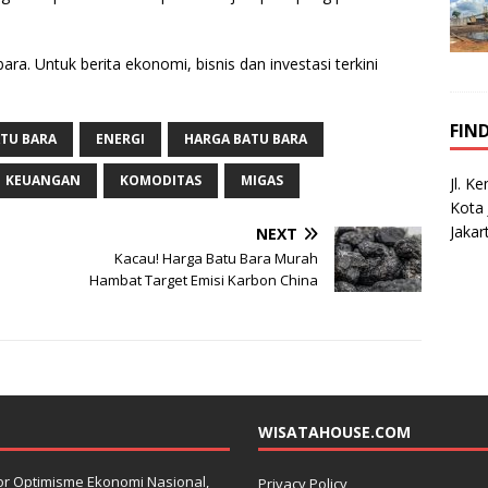
ra. Untuk berita ekonomi, bisnis dan investasi terkini
FIN
TU BARA
ENERGI
HARGA BATU BARA
KEUANGAN
KOMODITAS
MIGAS
Jl. K
Kota 
Jakar
NEXT
Kacau! Harga Batu Bara Murah
Hambat Target Emisi Karbon China
WISATAHOUSE.COM
kator Optimisme Ekonomi Nasional,
Privacy Policy