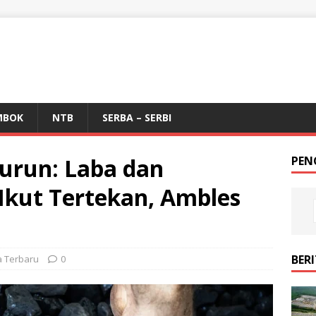
MBOK
NTB
SERBA – SERBI
urun: Laba dan
PEN
kut Tertekan, Ambles
BER
a Terbaru
0