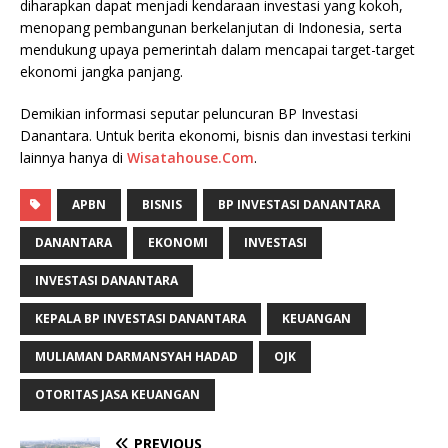
diharapkan dapat menjadi kendaraan investasi yang kokoh,
menopang pembangunan berkelanjutan di Indonesia, serta
mendukung upaya pemerintah dalam mencapai target-target
ekonomi jangka panjang.
Demikian informasi seputar peluncuran BP Investasi
Danantara. Untuk berita ekonomi, bisnis dan investasi terkini
lainnya hanya di
Wisatahouse.Com
.
APBN
BISNIS
BP INVESTASI DANANTARA
DANANTARA
EKONOMI
INVESTASI
INVESTASI DANANTARA
KEPALA BP INVESTASI DANANTARA
KEUANGAN
MULIAMAN DARMANSYAH HADAD
OJK
OTORITAS JASA KEUANGAN
PREVIOUS