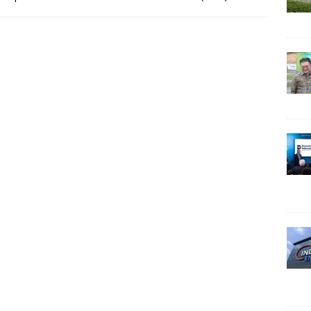
erikan
[…]