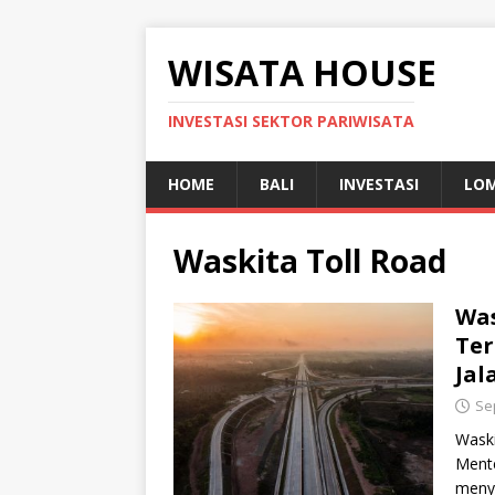
WISATA HOUSE
INVESTASI SEKTOR PARIWISATA
HOME
BALI
INVESTASI
LO
Waskita Toll Road
Was
Ter
Jal
Se
Waski
Mente
meny