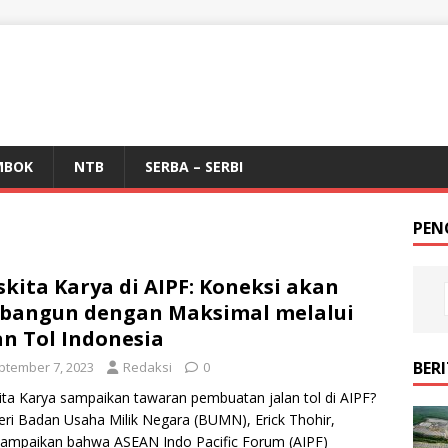
MBOK
NTB
SERBA – SERBI
PEN
kita Karya di AIPF: Koneksi akan
bangun dengan Maksimal melalui
an Tol Indonesia
BER
ptember 7, 2023
Redaksi
0
ta Karya sampaikan tawaran pembuatan jalan tol di AIPF?
ri Badan Usaha Milik Negara (BUMN), Erick Thohir,
ampaikan bahwa ASEAN Indo Pacific Forum (AIPF)