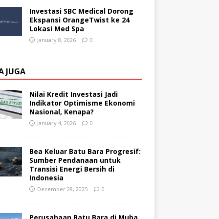
Investasi SBC Medical Dorong
Ekspansi OrangeTwist ke 24
Lokasi Med Spa
January 8, 2026
0
A JUGA
Nilai Kredit Investasi Jadi
Indikator Optimisme Ekonomi
Nasional, Kenapa?
January 4, 2026
0
Bea Keluar Batu Bara Progresif:
Sumber Pendanaan untuk
Transisi Energi Bersih di
Indonesia
December 28, 2025
0
Perusahaan Batu Bara di Muba