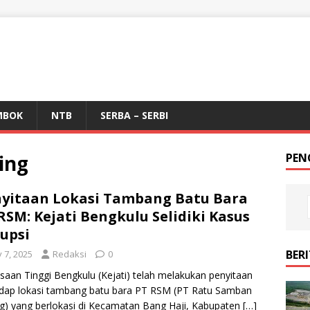
MBOK
NTB
SERBA – SERBI
ing
PEN
yitaan Lokasi Tambang Batu Bara
RSM: Kejati Bengkulu Selidiki Kasus
upsi
BER
y 7, 2025
Redaksi
0
saan Tinggi Bengkulu (Kejati) telah melakukan penyitaan
dap lokasi tambang batu bara PT RSM (PT Ratu Samban
g) yang berlokasi di Kecamatan Bang Haji, Kabupaten
[…]