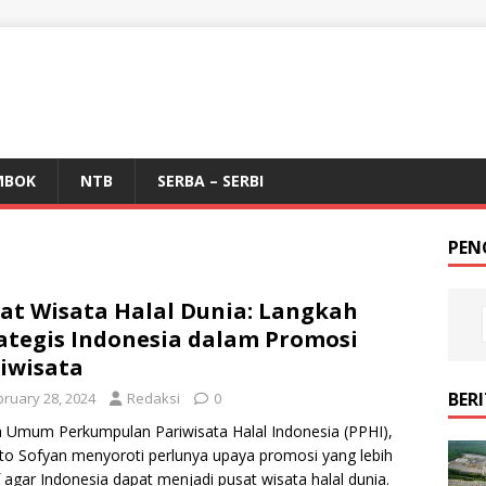
MBOK
NTB
SERBA – SERBI
PEN
at Wisata Halal Dunia: Langkah
ategis Indonesia dalam Promosi
iwisata
BER
bruary 28, 2024
Redaksi
0
 Umum Perkumpulan Pariwisata Halal Indonesia (PPHI),
to Sofyan menyoroti perlunya upaya promosi yang lebih
 agar Indonesia dapat menjadi pusat wisata halal dunia.