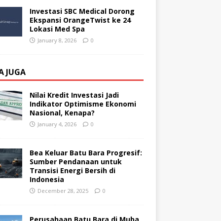
Investasi SBC Medical Dorong
Ekspansi OrangeTwist ke 24
Lokasi Med Spa
January 8, 2026
0
A JUGA
Nilai Kredit Investasi Jadi
Indikator Optimisme Ekonomi
Nasional, Kenapa?
January 4, 2026
0
Bea Keluar Batu Bara Progresif:
Sumber Pendanaan untuk
Transisi Energi Bersih di
Indonesia
December 28, 2025
0
Perusahaan Batu Bara di Muba