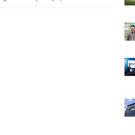
rutnya,
[…]