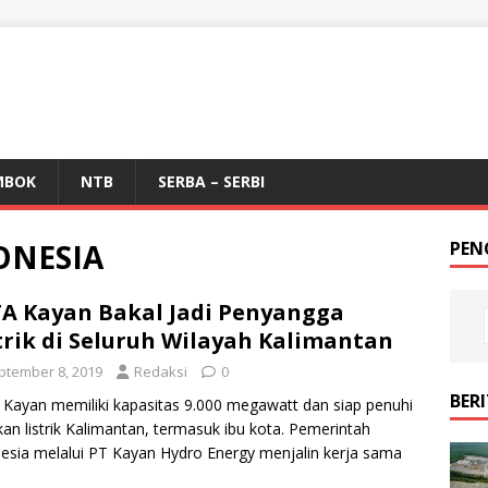
MBOK
NTB
SERBA – SERBI
ONESIA
PEN
A Kayan Bakal Jadi Penyangga
trik di Seluruh Wilayah Kalimantan
ptember 8, 2019
Redaksi
0
BER
Kayan memiliki kapasitas 9.000 megawatt dan siap penuhi
an listrik Kalimantan, termasuk ibu kota. Pemerintah
esia melalui PT Kayan Hydro Energy menjalin kerja sama