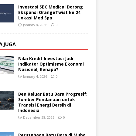
Investasi SBC Medical Dorong
Ekspansi OrangeTwist ke 24
Lokasi Med Spa
January 8, 2026
0
A JUGA
Nilai Kredit Investasi Jadi
Indikator Optimisme Ekonomi
Nasional, Kenapa?
January 4, 2026
0
Bea Keluar Batu Bara Progresif:
Sumber Pendanaan untuk
Transisi Energi Bersih di
Indonesia
December 28, 2025
0
Perusahaan Batu Bara di Muba