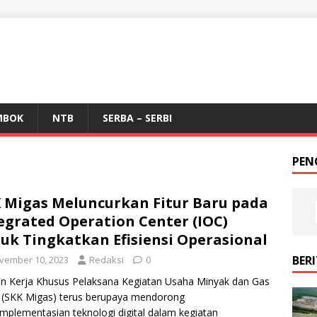
MBOK
NTB
SERBA – SERBI
PEN
 Migas Meluncurkan Fitur Baru pada
egrated Operation Center (IOC)
uk Tingkatkan Efisiensi Operasional
BER
vember 10, 2023
Redaksi
0
n Kerja Khusus Pelaksana Kegiatan Usaha Minyak dan Gas
 (SKK Migas) terus berupaya mendorong
mplementasian teknologi digital dalam kegiatan