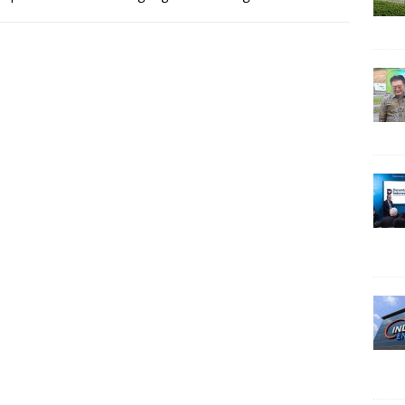
lolaan operasi produksi dan lifting
[…]