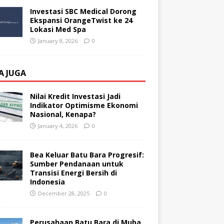
Investasi SBC Medical Dorong
Ekspansi OrangeTwist ke 24
Lokasi Med Spa
January 8, 2026
0
A JUGA
Nilai Kredit Investasi Jadi
Indikator Optimisme Ekonomi
Nasional, Kenapa?
January 4, 2026
0
Bea Keluar Batu Bara Progresif:
Sumber Pendanaan untuk
Transisi Energi Bersih di
Indonesia
December 28, 2025
0
Perusahaan Batu Bara di Muba