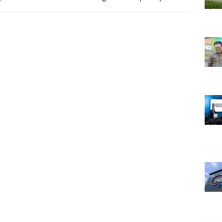
a, perusahaan pertambangan ini
[…]