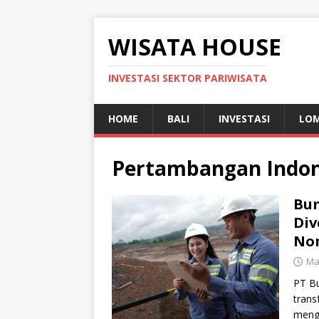
WISATA HOUSE
INVESTASI SEKTOR PARIWISATA
HOME
BALI
INVESTASI
LO
Pertambangan Indon
Bum
Div
Non
Ma
PT B
trans
menga