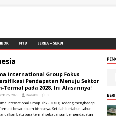
MBOK
NTB
SERBA – SERBI
esia
PEN
a International Group Fokus
ersifikasi Pendapatan Menuju Sektor
-Termal pada 2028, Ini Alasannya!
BER
rch 26, 2025
Redaksi
0
uma International Group Tbk (DOID) sedang menghadapi
formasi besar dalam bisnisnya. Setelah bertahun-tahun
ndalkan batu bara termal sebagai sumber pendapatan