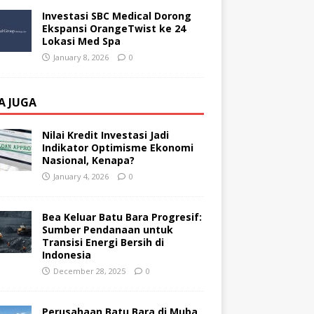
Investasi SBC Medical Dorong
Ekspansi OrangeTwist ke 24
Lokasi Med Spa
January 8, 2026
0
A JUGA
Nilai Kredit Investasi Jadi
Indikator Optimisme Ekonomi
Nasional, Kenapa?
January 4, 2026
0
Bea Keluar Batu Bara Progresif:
Sumber Pendanaan untuk
Transisi Energi Bersih di
Indonesia
December 28, 2025
0
Perusahaan Batu Bara di Muba