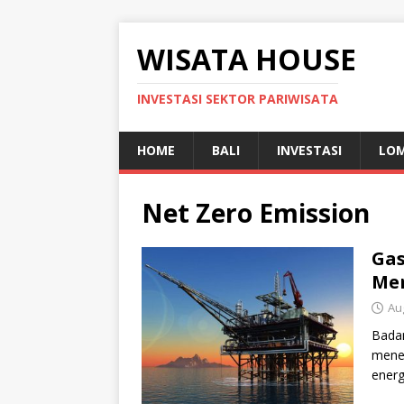
WISATA HOUSE
INVESTASI SEKTOR PARIWISATA
HOME
BALI
INVESTASI
LO
Net Zero Emission
Gas
Men
Au
Badan
meneg
energ