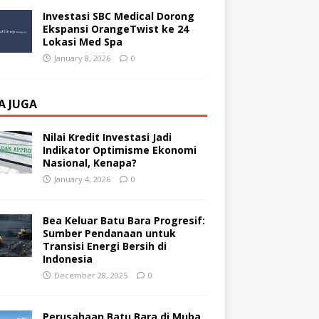
Investasi SBC Medical Dorong
Ekspansi OrangeTwist ke 24
Lokasi Med Spa
January 8, 2026
0
A JUGA
Nilai Kredit Investasi Jadi
Indikator Optimisme Ekonomi
Nasional, Kenapa?
January 4, 2026
0
Bea Keluar Batu Bara Progresif:
Sumber Pendanaan untuk
Transisi Energi Bersih di
Indonesia
December 28, 2025
0
Perusahaan Batu Bara di Muba