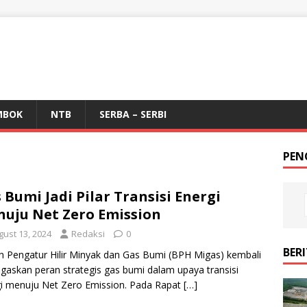
MBOK
NTB
SERBA – SERBI
PEN
 Bumi Jadi Pilar Transisi Energi
uju Net Zero Emission
gust 13, 2024
Redaksi
0
BER
 Pengatur Hilir Minyak dan Gas Bumi (BPH Migas) kembali
askan peran strategis gas bumi dalam upaya transisi
i menuju Net Zero Emission. Pada Rapat
[…]