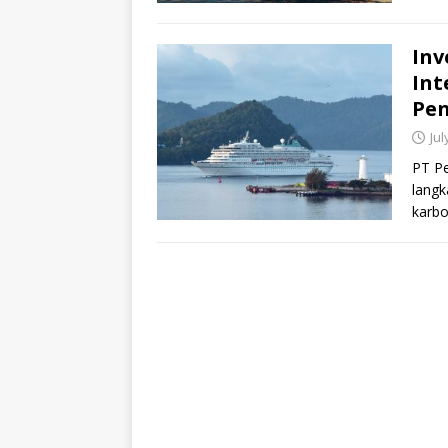
Inv
Int
Pen
Jul
PT Pe
langk
karbo
(LCO2