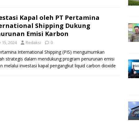
estasi Kapal oleh PT Pertamina
ernational Shipping Dukung
urunan Emisi Karbon
y 15, 2024
Redaksi
0
rtamina International Shipping (PIS) mengumumkan
ah strategis dalam mendukung program penurunan emisi
n melalui investasi kapal pengangkut liquid carbon dioxide
) atau karbon dioksida
[…]