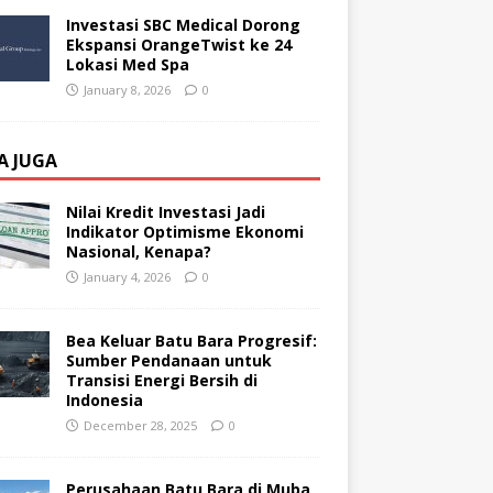
Investasi SBC Medical Dorong
Ekspansi OrangeTwist ke 24
Lokasi Med Spa
January 8, 2026
0
A JUGA
Nilai Kredit Investasi Jadi
Indikator Optimisme Ekonomi
Nasional, Kenapa?
January 4, 2026
0
Bea Keluar Batu Bara Progresif:
Sumber Pendanaan untuk
Transisi Energi Bersih di
Indonesia
December 28, 2025
0
Perusahaan Batu Bara di Muba