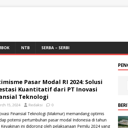
MBOK
NTB
SERBA – SERBI
PEN
imisme Pasar Modal RI 2024: Solusi
estasi Kuantitatif dari PT Inovasi
ansial Teknologi
BER
rch 15, 2024
Redaksi
0
ovasi Finansial Teknologi (Makmur) memandang optimis
dap potensi pertumbuhan pasar modal Indonesia di tahun
 Keyakinan ini didorong oleh pelaksanaan Pemilu 2024 yang