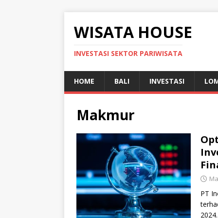
WISATA HOUSE
INVESTASI SEKTOR PARIWISATA
HOME
BALI
INVESTASI
LO
Makmur
Opt
Inv
Fin
Ma
PT In
terha
2024.