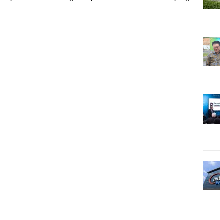
angsung
[…]