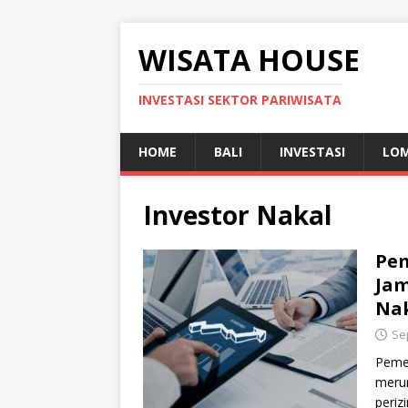
WISATA HOUSE
INVESTASI SEKTOR PARIWISATA
HOME
BALI
INVESTASI
LO
Investor Nakal
Pe
Jam
Na
Se
Peme
merum
periz