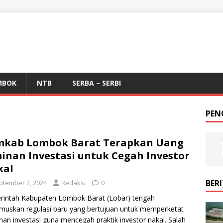
MBOK
NTB
SERBA – SERBI
PEN
mkab Lombok Barat Terapkan Uang
inan Investasi untuk Cegah Investor
kal
BER
ptember 2, 2024
Redaksi
0
rintah Kabupaten Lombok Barat (Lobar) tengah
uskan regulasi baru yang bertujuan untuk memperketat
inan investasi guna mencegah praktik investor nakal. Salah