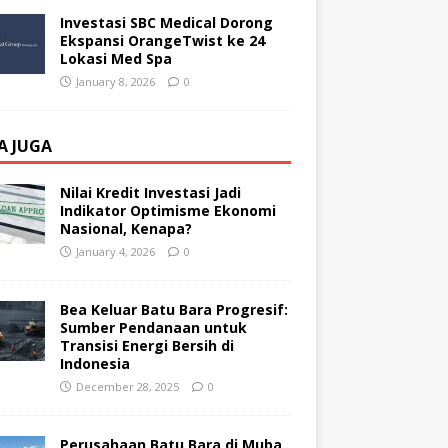
Investasi SBC Medical Dorong
Ekspansi OrangeTwist ke 24
Lokasi Med Spa
January 8, 2026
0
A JUGA
Nilai Kredit Investasi Jadi
Indikator Optimisme Ekonomi
Nasional, Kenapa?
January 4, 2026
0
Bea Keluar Batu Bara Progresif:
Sumber Pendanaan untuk
Transisi Energi Bersih di
Indonesia
December 28, 2025
0
Perusahaan Batu Bara di Muba