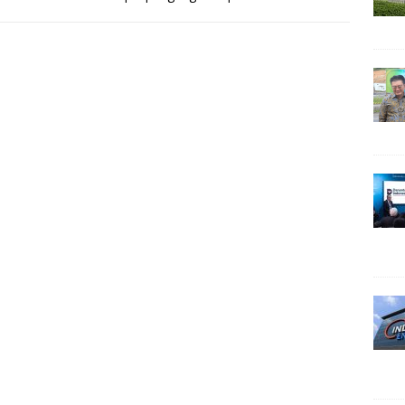
) atau karbon dioksida
[…]