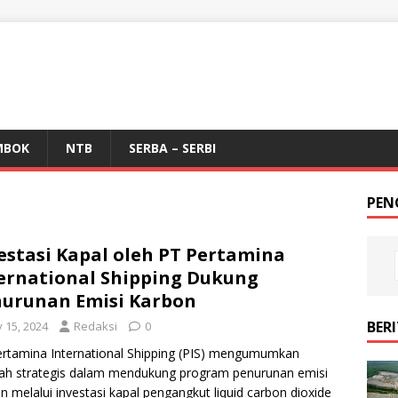
MBOK
NTB
SERBA – SERBI
PEN
estasi Kapal oleh PT Pertamina
ernational Shipping Dukung
urunan Emisi Karbon
BER
y 15, 2024
Redaksi
0
rtamina International Shipping (PIS) mengumumkan
ah strategis dalam mendukung program penurunan emisi
n melalui investasi kapal pengangkut liquid carbon dioxide