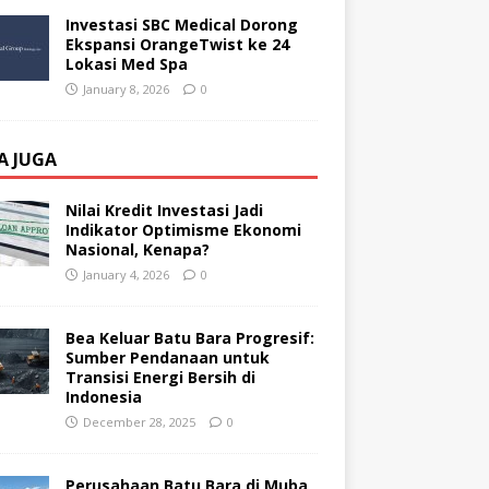
Investasi SBC Medical Dorong
Ekspansi OrangeTwist ke 24
Lokasi Med Spa
January 8, 2026
0
A JUGA
Nilai Kredit Investasi Jadi
Indikator Optimisme Ekonomi
Nasional, Kenapa?
January 4, 2026
0
Bea Keluar Batu Bara Progresif:
Sumber Pendanaan untuk
Transisi Energi Bersih di
Indonesia
December 28, 2025
0
Perusahaan Batu Bara di Muba