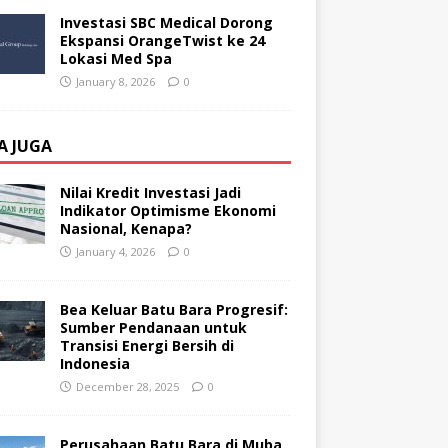
Investasi SBC Medical Dorong
Ekspansi OrangeTwist ke 24
Lokasi Med Spa
January 8, 2026
0
A JUGA
Nilai Kredit Investasi Jadi
Indikator Optimisme Ekonomi
Nasional, Kenapa?
January 4, 2026
0
Bea Keluar Batu Bara Progresif:
Sumber Pendanaan untuk
Transisi Energi Bersih di
Indonesia
December 28, 2025
0
Perusahaan Batu Bara di Muba