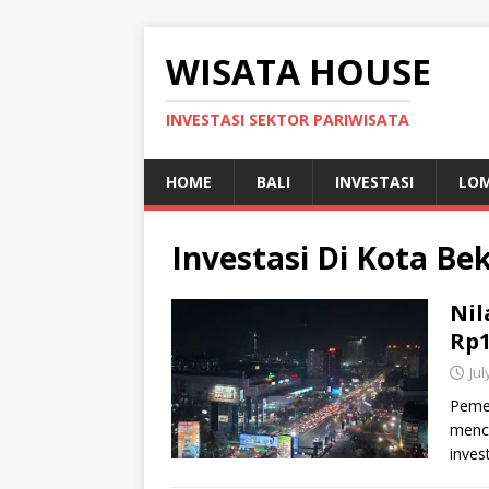
WISATA HOUSE
INVESTASI SEKTOR PARIWISATA
HOME
BALI
INVESTASI
LO
Investasi Di Kota Be
Nil
Rp1
Jul
Pemer
menca
inves