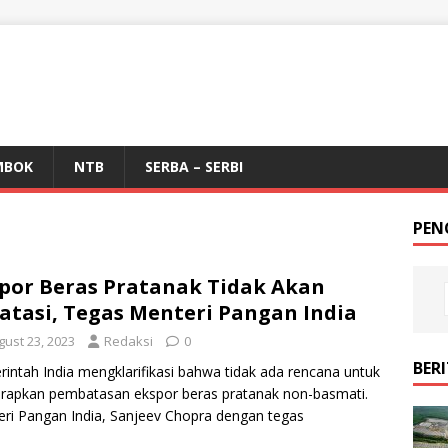
MBOK
NTB
SERBA – SERBI
PEN
por Beras Pratanak Tidak Akan
atasi, Tegas Menteri Pangan India
gust 23, 2023
Redaksi
0
BER
intah India mengklarifikasi bahwa tidak ada rencana untuk
rapkan pembatasan ekspor beras pratanak non-basmati.
ri Pangan India, Sanjeev Chopra dengan tegas
atakan bahwa tidak ada
[…]