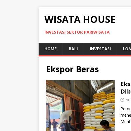
WISATA HOUSE
INVESTASI SEKTOR PARIWISATA
HOME
BALI
INVESTASI
LO
Ekspor Beras
Eks
Dib
Au
Pemer
mene
Mente
meny