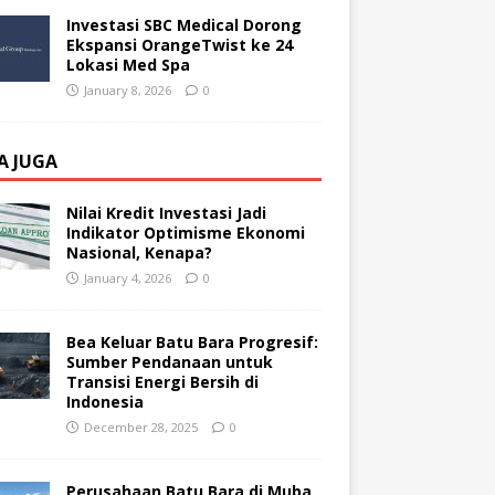
Investasi SBC Medical Dorong
Ekspansi OrangeTwist ke 24
Lokasi Med Spa
January 8, 2026
0
A JUGA
Nilai Kredit Investasi Jadi
Indikator Optimisme Ekonomi
Nasional, Kenapa?
January 4, 2026
0
Bea Keluar Batu Bara Progresif:
Sumber Pendanaan untuk
Transisi Energi Bersih di
Indonesia
December 28, 2025
0
Perusahaan Batu Bara di Muba