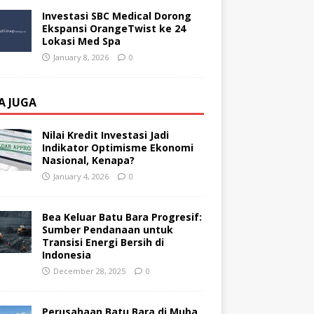
Investasi SBC Medical Dorong
Ekspansi OrangeTwist ke 24
Lokasi Med Spa
January 8, 2026
0
A JUGA
Nilai Kredit Investasi Jadi
Indikator Optimisme Ekonomi
Nasional, Kenapa?
January 4, 2026
0
Bea Keluar Batu Bara Progresif:
Sumber Pendanaan untuk
Transisi Energi Bersih di
Indonesia
December 28, 2025
0
Perusahaan Batu Bara di Muba