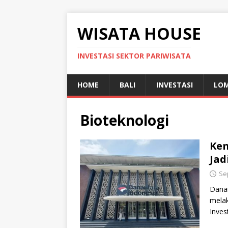
WISATA HOUSE
INVESTASI SEKTOR PARIWISATA
HOME
BALI
INVESTASI
LO
Bioteknologi
Ken
Jad
Se
Dana
melak
Inves
keseh