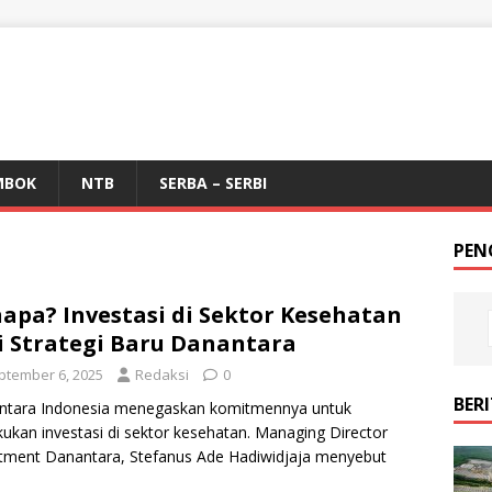
MBOK
NTB
SERBA – SERBI
PEN
apa? Investasi di Sektor Kesehatan
i Strategi Baru Danantara
ptember 6, 2025
Redaksi
0
BER
ntara Indonesia menegaskan komitmennya untuk
ukan investasi di sektor kesehatan. Managing Director
tment Danantara, Stefanus Ade Hadiwidjaja menyebut
atan bukan beban biaya, melainkan aset strategis
[…]