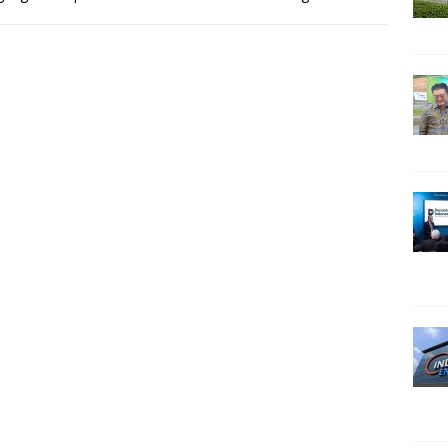
i fosil,
[…]