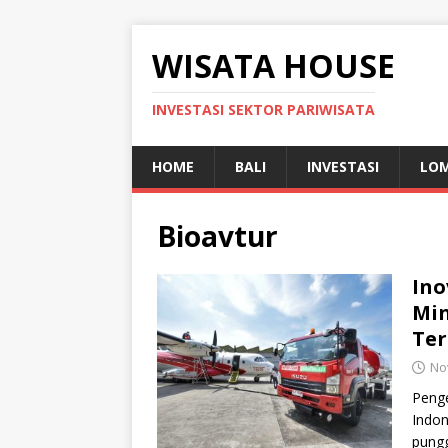
WISATA HOUSE
INVESTASI SEKTOR PARIWISATA
HOME
BALI
INVESTASI
LO
Bioavtur
Ino
Min
Te
No
Peng
Indon
pungg