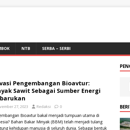
MBOK
NTB
SERBA – SERBI
PEN
vasi Pengembangan Bioavtur:
yak Sawit Sebagai Sumber Energi
rbarukan
BER
vember 27, 2023
Redaksi
0
embangan Bioavtur bakal menjadi tumpuan utama di
esia? Bahan Bakar Minyak (BBM) telah menjadi tulang
ung kehidupan manusia di seluruh dunia. Sebagai bentuk