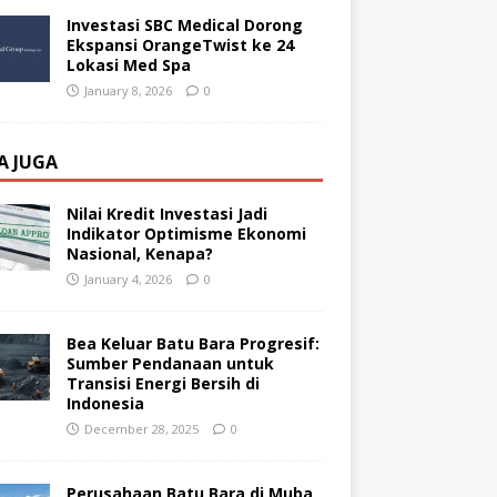
Investasi SBC Medical Dorong
Ekspansi OrangeTwist ke 24
Lokasi Med Spa
January 8, 2026
0
A JUGA
Nilai Kredit Investasi Jadi
Indikator Optimisme Ekonomi
Nasional, Kenapa?
January 4, 2026
0
Bea Keluar Batu Bara Progresif:
Sumber Pendanaan untuk
Transisi Energi Bersih di
Indonesia
December 28, 2025
0
Perusahaan Batu Bara di Muba